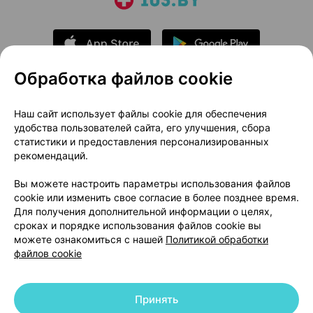
Обработка файлов cookie
О проекте
Новости проекта
Наш сайт использует файлы cookie для обеспечения
удобства пользователей сайта, его улучшения, сбора
Размещение рекламы
Медицинский маркетинг
статистики и предоставления персонализированных
Публичный договор
Доставка
рекомендаций.
Пользовательское соглашение
Вы можете настроить параметры использования файлов
Способы оплаты
Вакансии
Партнеры
cookie или изменить свое согласие в более позднее время.
Написать руководителю 103.by
Для получения дополнительной информации о целях,
сроках и порядке использования файлов cookie вы
Написать в поддержку
можете ознакомиться с нашей
Политикой обработки
Персональные настройки Cookie
файлов cookie
Обработка персональных данных
Принять
© 2026 ООО «Артокс Лаб», УНП 191700409 | 220012, Республика Беларусь,