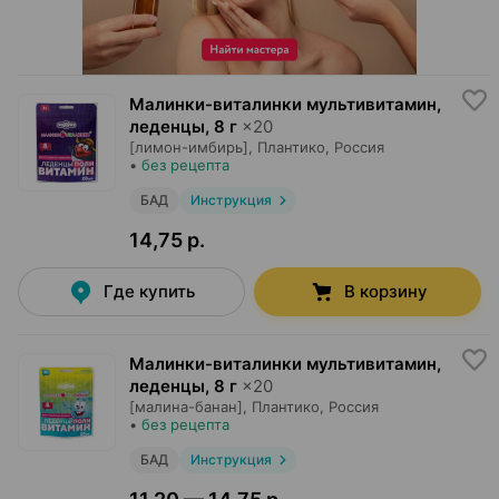
Малинки-виталинки мультивитамин,
леденцы
,
8 г
×
20
[лимон-имбирь],
Плантико
, Россия
•
без рецепта
БАД
Инструкция
14,75 р.
Где купить
В корзину
Малинки-виталинки мультивитамин,
леденцы
,
8 г
×
20
[малина-банан],
Плантико
, Россия
•
без рецепта
БАД
Инструкция