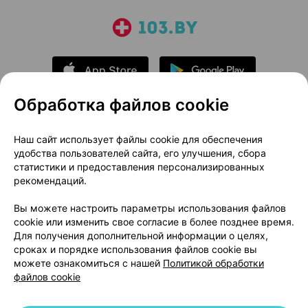
Обработка файлов cookie
О проекте
Новости проекта
Наш сайт использует файлы cookie для обеспечения
удобства пользователей сайта, его улучшения, сбора
Размещение рекламы
Медицинский маркетинг
статистики и предоставления персонализированных
Публичный договор
Доставка
рекомендаций.
Пользовательское соглашение
Вы можете настроить параметры использования файлов
Способы оплаты
Вакансии
Партнеры
cookie или изменить свое согласие в более позднее время.
Написать руководителю 103.by
Для получения дополнительной информации о целях,
сроках и порядке использования файлов cookie вы
Написать в поддержку
можете ознакомиться с нашей
Политикой обработки
Персональные настройки Cookie
файлов cookie
Обработка персональных данных