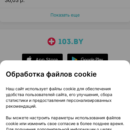
36,03 р.
Показать еще
Обработка файлов cookie
О проекте
Новости проекта
Наш сайт использует файлы cookie для обеспечения
удобства пользователей сайта, его улучшения, сбора
Размещение рекламы
Медицинский маркетинг
статистики и предоставления персонализированных
Публичный договор
Доставка
рекомендаций.
Пользовательское соглашение
Вы можете настроить параметры использования файлов
Способы оплаты
Вакансии
Партнеры
cookie или изменить свое согласие в более позднее время.
Написать руководителю 103.by
Для получения дополнительной информации о целях,