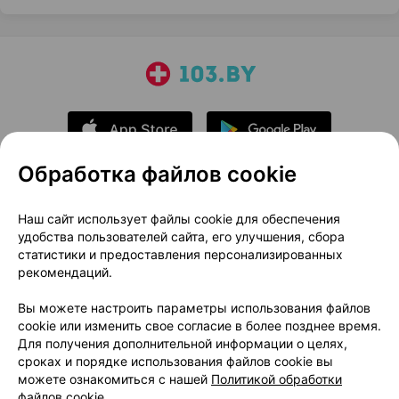
Обработка файлов cookie
О проекте
Новости проекта
Наш сайт использует файлы cookie для обеспечения
удобства пользователей сайта, его улучшения, сбора
Размещение рекламы
Медицинский маркетинг
статистики и предоставления персонализированных
Публичный договор
Доставка
рекомендаций.
Пользовательское соглашение
Вы можете настроить параметры использования файлов
Способы оплаты
Вакансии
Партнеры
cookie или изменить свое согласие в более позднее время.
Написать руководителю 103.by
Для получения дополнительной информации о целях,
сроках и порядке использования файлов cookie вы
Написать в поддержку
можете ознакомиться с нашей
Политикой обработки
Персональные настройки Cookie
файлов cookie