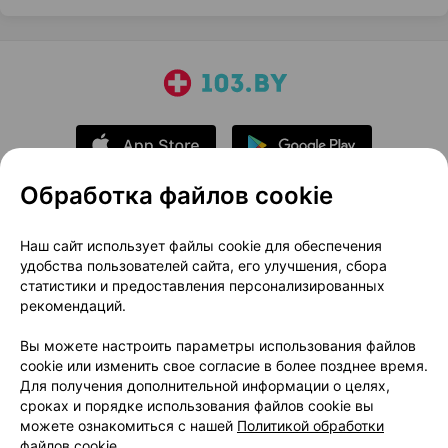
Обработка файлов cookie
О проекте
Новости проекта
Наш сайт использует файлы cookie для обеспечения
удобства пользователей сайта, его улучшения, сбора
Размещение рекламы
Медицинский маркетинг
статистики и предоставления персонализированных
Публичный договор
Доставка
рекомендаций.
Пользовательское соглашение
Вы можете настроить параметры использования файлов
Способы оплаты
Вакансии
Партнеры
cookie или изменить свое согласие в более позднее время.
Написать руководителю 103.by
Для получения дополнительной информации о целях,
сроках и порядке использования файлов cookie вы
Написать в поддержку
можете ознакомиться с нашей
Политикой обработки
Персональные настройки Cookie
файлов cookie