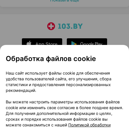
Обработка файлов cookie
О проекте
Новости проекта
Наш сайт использует файлы cookie для обеспечения
удобства пользователей сайта, его улучшения, сбора
Размещение рекламы
Медицинский маркетинг
статистики и предоставления персонализированных
Публичный договор
Доставка
рекомендаций.
Пользовательское соглашение
Вы можете настроить параметры использования файлов
Способы оплаты
Вакансии
Партнеры
cookie или изменить свое согласие в более позднее время.
Написать руководителю 103.by
Для получения дополнительной информации о целях,
сроках и порядке использования файлов cookie вы
Написать в поддержку
можете ознакомиться с нашей
Политикой обработки
Персональные настройки Cookie