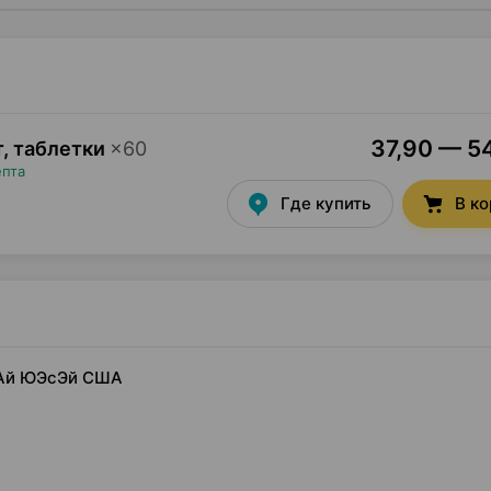
37,90 — 54
, таблетки
×
60
епта
Где купить
В к
иАй ЮЭсЭй США