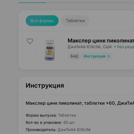
Все формы
Таблетки
Макслер цинк пиколинат
ДжиТиАй ЮЭсЭй
, США
•
без рец
БАД
Инструкция
Инструкция
Макслер цинк пиколинат, таблетки ×60, ДжиТ
Форма выпуска
:
Таблетки
Кол-во в упаковке
:
60 шт.
Производитель
:
ДжиТиАй ЮЭсЭй