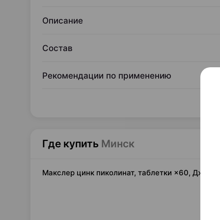
Описание
Состав
Рекомендации по применению
Где купить
Минск
Макслер цинк пиколинат, таблетки ×60, ДжиТ