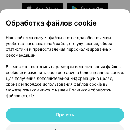
Обработка файлов cookie
О проекте
Новости проекта
Наш сайт использует файлы cookie для обеспечения
удобства пользователей сайта, его улучшения, сбора
Размещение рекламы
Медицинский маркетинг
статистики и предоставления персонализированных
Публичный договор
Доставка
рекомендаций.
Пользовательское соглашение
Вы можете настроить параметры использования файлов
Способы оплаты
Вакансии
Партнеры
cookie или изменить свое согласие в более позднее время.
Написать руководителю 103.by
Для получения дополнительной информации о целях,
сроках и порядке использования файлов cookie вы
Написать в поддержку
можете ознакомиться с нашей
Политикой обработки
Персональные настройки Cookie
файлов cookie
Обработка персональных данных
Принять
© 2026 ООО «Артокс Лаб», УНП 191700409 | 220012, Республика Беларусь,
г. Минск, улица Толбухина, 2, пом. 16 | help@103.by
|
Служба поддержки
+375 291212755