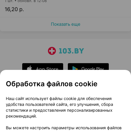
1 шт.
обновл. в 12:08
16,20 р.
Показать еще
Обработка файлов cookie
О проекте
Новости проекта
Наш сайт использует файлы cookie для обеспечения
удобства пользователей сайта, его улучшения, сбора
Размещение рекламы
Медицинский маркетинг
статистики и предоставления персонализированных
Публичный договор
Доставка
рекомендаций.
Пользовательское соглашение
Вы можете настроить параметры использования файлов
Способы оплаты
Вакансии
Партнеры