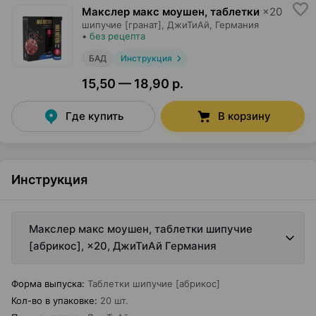
Макслер макс моушен, таблетки
×
20
шипучие [гранат],
ДжиТиАй
, Германия
•
без рецепта
БАД
Инструкция
15,50 — 18,90 р.
Где купить
В корзину
Инструкция
Макслер макс моушен, таблетки шипучие
[абрикос], ×20, ДжиТиАй Германия
Форма выпуска
:
Таблетки шипучие [абрикос]
Кол-во в упаковке
:
20 шт.