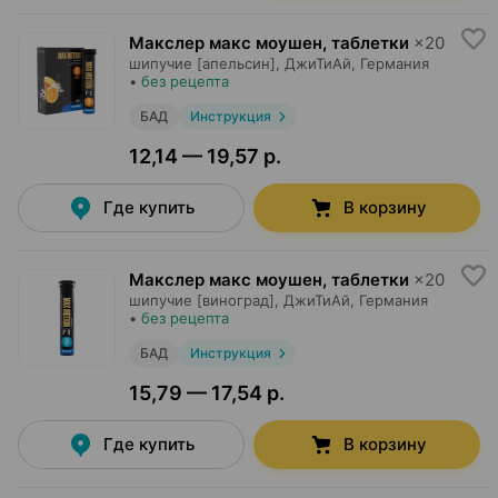
Макслер макс моушен, таблетки
×
20
шипучие [апельсин],
ДжиТиАй
, Германия
•
без рецепта
БАД
Инструкция
12,14 — 19,57 р.
Где купить
В корзину
Макслер макс моушен, таблетки
×
20
шипучие [виноград],
ДжиТиАй
, Германия
•
без рецепта
БАД
Инструкция
15,79 — 17,54 р.
Где купить
В корзину