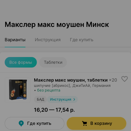
Макслер макс моушен Минск
Варианты
Инструкция
Где купить
Все формы
Таблетки
Макслер макс моушен, таблетки
×
20
шипучие [абрикос],
ДжиТиАй
, Германия
•
без рецепта
БАД
Инструкция
16,20 — 17,54 р.
Где купить
В корзину