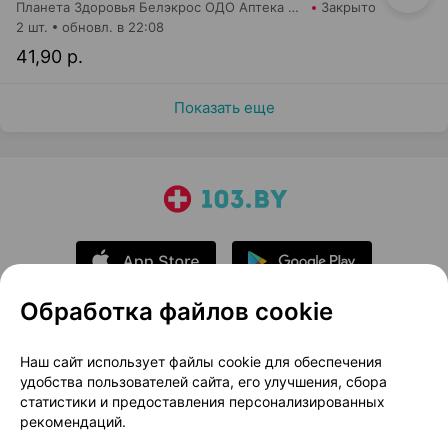
Планета Здоровья Белэкрос ОДО Аптека №5
Закрыто
2 шт.
обновл. в 22:08
41,90 р.
Показать еще
Обработка файлов cookie
О проекте
Новости проекта
Наш сайт использует файлы cookie для обеспечения
удобства пользователей сайта, его улучшения, сбора
Размещение рекламы
Медицинский маркетинг
статистики и предоставления персонализированных
Публичный договор
Доставка
рекомендаций.
Пользовательское соглашение