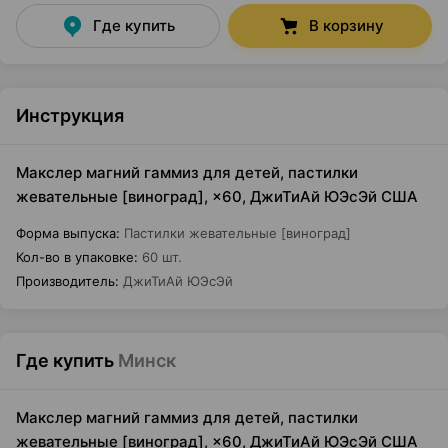
Где купить
В корзину
Инструкция
Макслер магний гаммиз для детей, пастилки
жевательные [виноград], ×60, ДжиТиАй ЮЭсЭй США
Форма выпуска
:
Пастилки жевательные [виноград]
Кол-во в упаковке
:
60 шт.
Производитель
:
ДжиТиАй ЮЭсЭй
Где купить
Минск
Макслер магний гаммиз для детей, пастилки
жевательные [виноград], ×60, ДжиТиАй ЮЭсЭй США