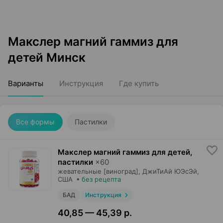
Макслер магний гаммиз для
детей Минск
Варианты
Инструкция
Где купить
Все формы
Пастилки
Макслер магний гаммиз для детей,
пастилки
×
60
жевательные [виноград],
ДжиТиАй ЮЭсЭй
,
США
•
без рецепта
БАД
Инструкция
40,85 — 45,39 р.