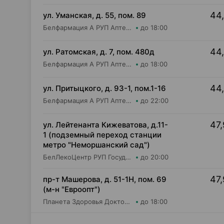
44,
ул. Уманская, д. 55, пом. 89
Белфармация А РУП Аптека №39
до 18:00
44,
ул. Ратомская, д. 7, пом. 480д
Белфармация А РУП Аптека №59
до 18:00
44,
ул. Притыцкого, д. 93-1, пом.1-16
Белфармация А РУП Аптека №91
до 22:00
47,
ул. Лейтенанта Кижеватова, д.11-
1 (подземный переход станции
метро "Неморшанский сад")
БелЛекоЦентр РУП Государственная аптека №49
до 20:00
47,
пр-т Машерова, д. 51-1Н, пом. 69
(м-н "Евроопт")
Планета Здоровья Доктор Таир ООО Аптека №8
до 18:00