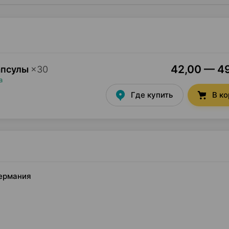
42,00 — 49
апсулы
×
30
а
Где купить
В к
Германия