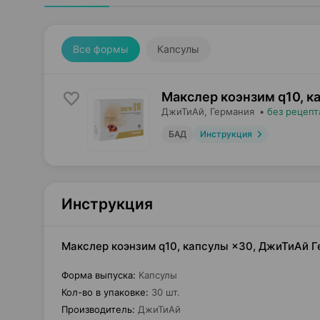
Все формы
Капсулы
Макслер коэнзим q10, к
ДжиТиАй
, Германия
•
без рецепт
БАД
Инструкция
Инструкция
Макслер коэнзим q10, капсулы ×30, ДжиТиАй 
Форма выпуска
:
Капсулы
Кол-во в упаковке
:
30 шт.
Производитель
:
ДжиТиАй