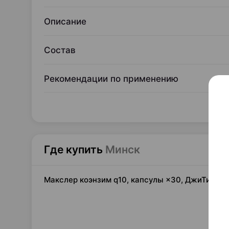
Описание
Состав
Рекомендации по применению
Где купить
Минск
Макслер коэнзим q10, капсулы ×30, ДжиТиАй 