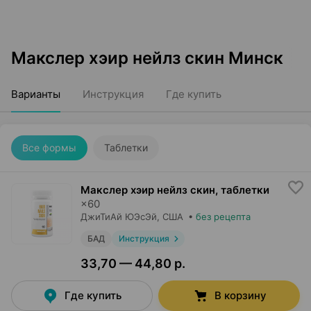
Макслер хэир нейлз скин Минск
Варианты
Инструкция
Где купить
Все формы
Таблетки
Макслер хэир нейлз скин, таблетки
×
60
ДжиТиАй ЮЭсЭй
, США
•
без рецепта
БАД
Инструкция
33,70 — 44,80 р.
Где купить
В корзину