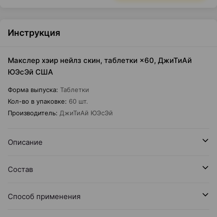
Инструкция
Макслер хэир нейлз скин, таблетки ×60, ДжиТиАй
ЮЭсЭй США
Форма выпуска
:
Таблетки
Кол-во в упаковке
:
60 шт.
Производитель
:
ДжиТиАй ЮЭсЭй
Описание
Состав
Способ применения