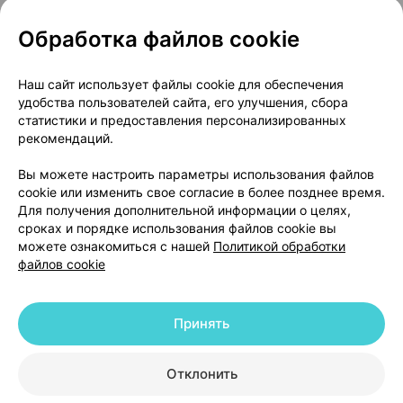
Обработка файлов cookie
О проекте
Новости проекта
Наш сайт использует файлы cookie для обеспечения
удобства пользователей сайта, его улучшения, сбора
Размещение рекламы
Медицинский маркетинг
статистики и предоставления персонализированных
Публичный договор
Доставка
рекомендаций.
Пользовательское соглашение
Вы можете настроить параметры использования файлов
Способы оплаты
Вакансии
Партнеры
cookie или изменить свое согласие в более позднее время.
Написать руководителю 103.by
Для получения дополнительной информации о целях,
сроках и порядке использования файлов cookie вы
Написать в поддержку
можете ознакомиться с нашей
Политикой обработки
Персональные настройки Cookie
файлов cookie
Обработка персональных данных
Принять
© 2026 ООО «Артокс Лаб», УНП 191700409 | 220012, Республика Беларусь,
г. Минск, улица Толбухина, 2, пом. 16 | help@103.by
|
Служба поддержки
+375 291212755
Отклонить