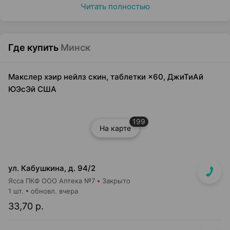
Читать полностью
Где купить
Минск
Макслер хэир нейлз скин, таблетки ×60, ДжиТиАй
ЮЭсЭй США
199
На карте
ул. Кабушкина, д. 94/2
Ясса ПКФ ООО Аптека №7
Закрыто
1 шт.
обновл. вчера
33,70 р.