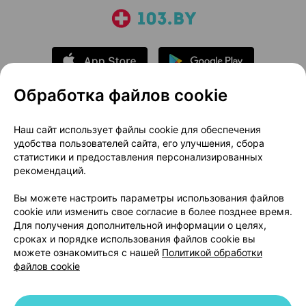
Обработка файлов cookie
О проекте
Новости проекта
Наш сайт использует файлы cookie для обеспечения
удобства пользователей сайта, его улучшения, сбора
Размещение рекламы
Медицинский маркетинг
статистики и предоставления персонализированных
Публичный договор
Доставка
рекомендаций.
Пользовательское соглашение
Вы можете настроить параметры использования файлов
Способы оплаты
Вакансии
Партнеры
cookie или изменить свое согласие в более позднее время.
Написать руководителю 103.by
Для получения дополнительной информации о целях,
сроках и порядке использования файлов cookie вы
Написать в поддержку
можете ознакомиться с нашей
Политикой обработки
Персональные настройки Cookie
файлов cookie
Обработка персональных данных