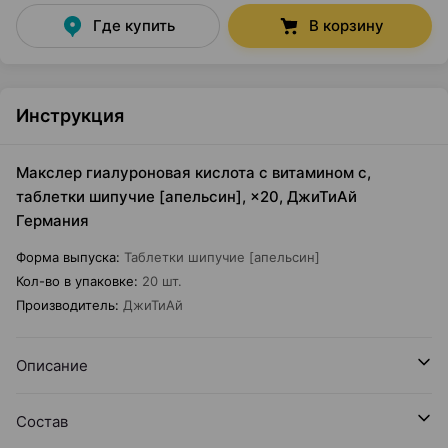
Где купить
В корзину
Инструкция
Макслер гиалуроновая кислота с витамином с,
таблетки шипучие [апельсин], ×20, ДжиТиАй
Германия
Форма выпуска
:
Таблетки шипучие [апельсин]
Кол-во в упаковке
:
20 шт.
Производитель
:
ДжиТиАй
Описание
Состав