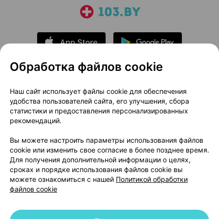
Обработка файлов cookie
О проекте
Новости проекта
Наш сайт использует файлы cookie для обеспечения
удобства пользователей сайта, его улучшения, сбора
Размещение рекламы
Медицинский маркетинг
статистики и предоставления персонализированных
Публичный договор
Доставка
рекомендаций.
Пользовательское соглашение
Вы можете настроить параметры использования файлов
Способы оплаты
Вакансии
Партнеры
cookie или изменить свое согласие в более позднее время.
Написать руководителю 103.by
Для получения дополнительной информации о целях,
сроках и порядке использования файлов cookie вы
Написать в поддержку
можете ознакомиться с нашей
Политикой обработки
Персональные настройки Cookie
файлов cookie
Обработка персональных данных