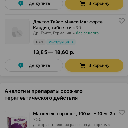
Где купить
В корзину
Доктор Тайсс Макси Маг форте
Кардио, таблетки
×
30
Др. Тайсс
, Германия
•
без рецепта
БАД
Инструкция
13,85 — 18,60 р.
Где купить
В корзину
Аналоги и препараты схожего
терапевтического действия
Магнелек, порошок
,
100 мг + 10 мг 3 г
×
30
для приготовления раствора для приема