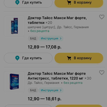
Где купить
В корзину
Доктор Тайсс Макси Маг форте,
таблетки
×
20
шипучие [цитрус],
Др. Тайсс
, Германия
•
без рецепта
БАД
Инструкция
12,89 — 17,08 р.
Где купить
В корзину
Доктор Тайсс Макси Маг форте
Антистресс, таблетки
,
1220 мг
×
30
Др. Тайсс
, Германия
•
без рецепта
БАД
Инструкция
12,90 — 18,61 р.