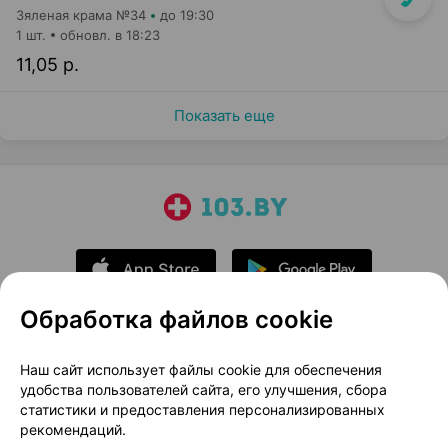
Зяленая крама №34
до 19:30
1 шт.
обновл. в 18:23
11,05 р.
Показать еще
Обработка файлов cookie
О проекте
Новости проекта
Наш сайт использует файлы cookie для обеспечения
удобства пользователей сайта, его улучшения, сбора
Размещение рекламы
Медицинский маркетинг
статистики и предоставления персонализированных
Публичный договор
Доставка
рекомендаций.