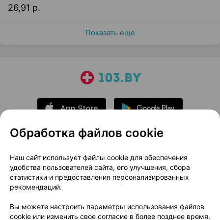
26,91 р.
Показать еще
Обработка файлов cookie
О проекте
Новости проекта
Наш сайт использует файлы cookie для обеспечения
удобства пользователей сайта, его улучшения, сбора
Размещение рекламы
Медицинский маркетинг
статистики и предоставления персонализированных
Публичный договор
Доставка
рекомендаций.
Пользовательское соглашение
Вы можете настроить параметры использования файлов
Способы оплаты
Вакансии
Партнеры
cookie или изменить свое согласие в более позднее время.