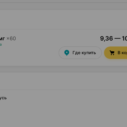
9,36 — 10
мг
×
60
а
Где купить
В к
усь