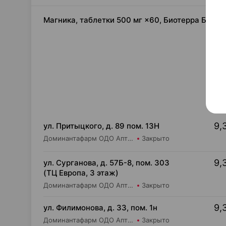
Магника, таблетки 500 мг ×60, Биотерра Белар
9,
ул. Притыцкого, д. 89 пом. 13Н
Доминантафарм ОДО Аптека №1
Закрыто
9,
ул. Сурганова, д. 57Б-8, пом. 303
(ТЦ Европа, 3 этаж)
Доминантафарм ОДО Аптека №37
Закрыто
9,
ул. Филимонова, д. 33, пом. 1н
Доминантафарм ОДО Аптека №11
Закрыто