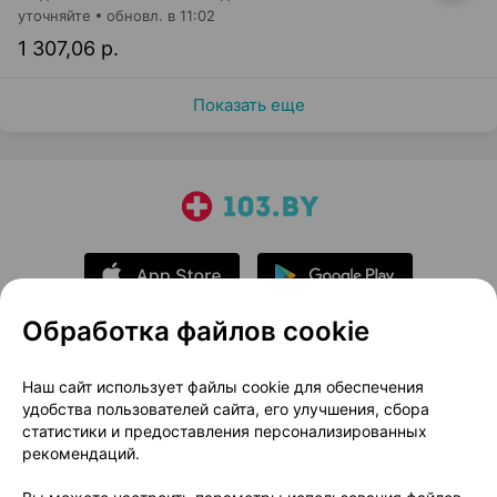
уточняйте
обновл. в 11:02
1 307,06 р.
Показать еще
Обработка файлов cookie
О проекте
Новости проекта
Наш сайт использует файлы cookie для обеспечения
удобства пользователей сайта, его улучшения, сбора
Размещение рекламы
Медицинский маркетинг
статистики и предоставления персонализированных
Публичный договор
Доставка
рекомендаций.
Пользовательское соглашение