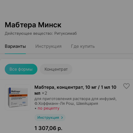
Мабтера Минск
Действующее вещество
:
Ритуксимаб
Варианты
Инструкция
Где купить
Все формы
Концентрат
Мабтера, концентрат
,
10 мг / 1 мл 10
мл
×
2
для приготовления раствора для инфузий,
Ф.Хоффманн-Ля Рош
, Швейцария
•
по рецепту
Инструкция
1 307,06 р.