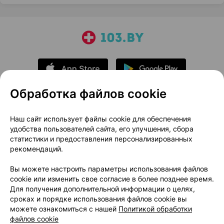
Обработка файлов cookie
О проекте
Новости проекта
Наш сайт использует файлы cookie для обеспечения
удобства пользователей сайта, его улучшения, сбора
Размещение рекламы
Медицинский маркетинг
статистики и предоставления персонализированных
Публичный договор
Доставка
рекомендаций.
Пользовательское соглашение
Вы можете настроить параметры использования файлов
Способы оплаты
Вакансии
Партнеры
cookie или изменить свое согласие в более позднее время.
Написать руководителю 103.by
Для получения дополнительной информации о целях,
сроках и порядке использования файлов cookie вы
Написать в поддержку
можете ознакомиться с нашей
Политикой обработки
Персональные настройки Cookie
файлов cookie