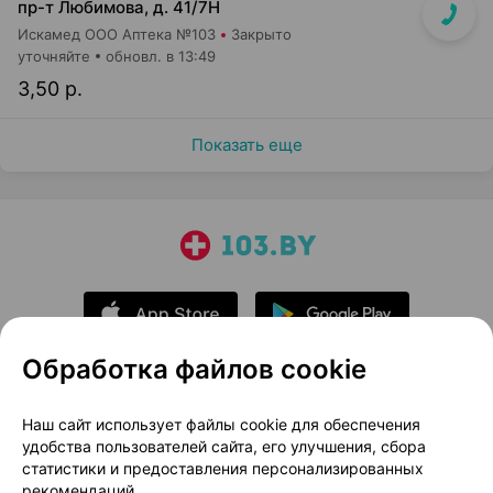
пр-т Любимова, д. 41/7Н
Искамед ООО Аптека №103
Закрыто
уточняйте
обновл. в 13:49
3,50 р.
Показать еще
Обработка файлов cookie
О проекте
Новости проекта
Наш сайт использует файлы cookie для обеспечения
удобства пользователей сайта, его улучшения, сбора
Размещение рекламы
Медицинский маркетинг
статистики и предоставления персонализированных
Публичный договор
Доставка
рекомендаций.