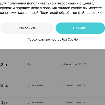
Для получения дополнительной информации о целях,
сроках и порядке использования файлов cookie вы можете
ий [нетканая основа], 1.9х7.2 см ×20, Янг чемикал Корея
ознакомиться с нашей
Политикой обработки файлов cookie
Отклонить
Принять
32
Персональные настройки Cookie
На карте
82 р.
1 шт.
обновл. в 08:04
93 р.
уточняйте
обновл. вчера
00 р.
уточняйте
обновл. вчера