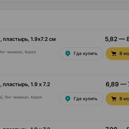
5,82 — 8
, пластырь
,
1.9х7.2 см
Янг чемикал
, Корея
Где купить
В к
6,89 — 
, пластырь
,
1.9 х 7.2
],
Янг чемикал
, Корея
Где купить
В к