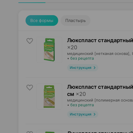
Все формы
Пластырь
Люкспласт стандартный
×
20
медицинский [нетканая основа],
•
без рецепта
Инструкция
Люкспласт стандартный
см
×
20
медицинский [полимерная основа
•
без рецепта
Инструкция