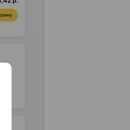
8,42 р.
орзину