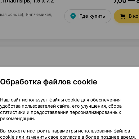
7,00 — 
, пластырь
,
1.9 х 7.2
вая основа],
Янг чемикал
,
Где купить
В к
[нетканая основа], 1.9х7.2 см ×20, Янг чемикал Корея
Обработка файлов cookie
ова]
Наш сайт использует файлы cookie для обеспечения
удобства пользователей сайта, его улучшения, сбора
статистики и предоставления персонализированных
рекомендаций.
Вы можете настроить параметры использования файлов
cookie или изменить свое согласие в более позднее время.