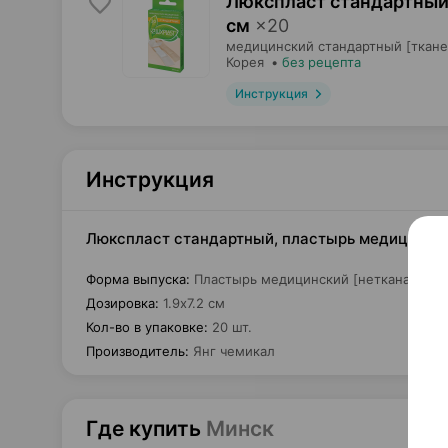
Люкспласт стандартный
см
×
20
медицинский стандартный [ткане
Корея
•
без рецепта
Инструкция
Инструкция
Люкспласт стандартный, пластырь медицинский 
Форма выпуска
:
Пластырь медицинский [нетканая осн
Дозировка
:
1.9х7.2 см
Кол-во в упаковке
:
20 шт.
Производитель
:
Янг чемикал
Где купить
Минск