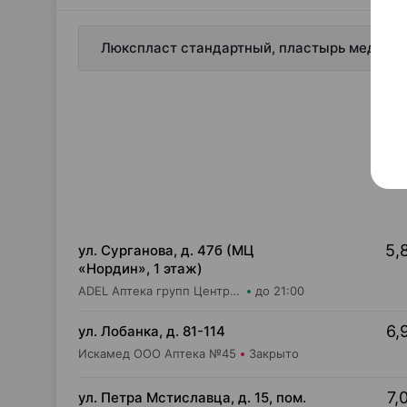
Люкспласт стандартный, пластырь медицинск
5,
ул. Сурганова, д. 47б (МЦ
«Нордин», 1 этаж)
ADEL Аптека групп Центр ООО Аптека №12
до 21:00
6,
ул. Лобанка, д. 81-114
Искамед ООО Аптека №45
Закрыто
7,
ул. Петра Мстиславца, д. 15, пом.