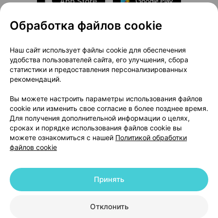
Обработка файлов cookie
О проекте
Новости проекта
Наш сайт использует файлы cookie для обеспечения
удобства пользователей сайта, его улучшения, сбора
Размещение рекламы
Медицинский маркетинг
статистики и предоставления персонализированных
Публичный договор
Доставка
рекомендаций.
Пользовательское соглашение
Вы можете настроить параметры использования файлов
Способы оплаты
Вакансии
Партнеры
cookie или изменить свое согласие в более позднее время.
Написать руководителю 103.by
Для получения дополнительной информации о целях,
сроках и порядке использования файлов cookie вы
Написать в поддержку
можете ознакомиться с нашей
Политикой обработки
Персональные настройки Cookie
файлов cookie
Обработка персональных данных
Принять
© 2026 ООО «Артокс Лаб», УНП 191700409 | 220012, Республика Беларусь,
г. Минск, улица Толбухина, 2, пом. 16 | help@103.by
|
Служба поддержки
+375 291212755
Отклонить