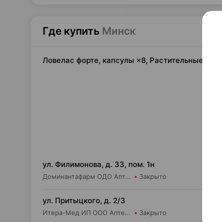
Где купить
Минск
Ловелас форте, капсулы ×8, Растительные рес
58,
ул. Филимонова, д. 33, пом. 1н
Доминантафарм ОДО Аптека №11
Закрыто
58,
ул. Притыцкого, д. 2/3
Итера-Мед ИП ООО Аптека №10
Закрыто