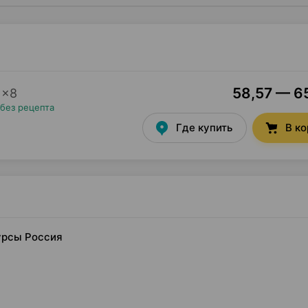
58,57 — 65
×
8
без рецепта
Где купить
В к
урсы Россия