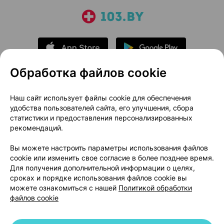
Обработка файлов cookie
О проекте
Новости проекта
Наш сайт использует файлы cookie для обеспечения
удобства пользователей сайта, его улучшения, сбора
Размещение рекламы
Медицинский маркетинг
статистики и предоставления персонализированных
Публичный договор
Доставка
рекомендаций.
Пользовательское соглашение
Вы можете настроить параметры использования файлов
Способы оплаты
Вакансии
Партнеры
cookie или изменить свое согласие в более позднее время.
Написать руководителю 103.by
Для получения дополнительной информации о целях,
сроках и порядке использования файлов cookie вы
Написать в поддержку
можете ознакомиться с нашей
Политикой обработки
Персональные настройки Cookie
файлов cookie
Обработка персональных данных