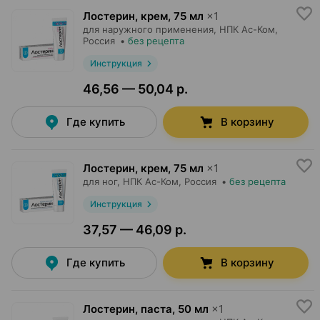
Лостерин, крем
,
75 мл
×
1
для наружного применения,
НПК Ас-Ком
,
Россия
•
без рецепта
Инструкция
46,56 — 50,04 р.
Где купить
В корзину
Лостерин, крем
,
75 мл
×
1
для ног,
НПК Ас-Ком
, Россия
•
без рецепта
Инструкция
37,57 — 46,09 р.
Где купить
В корзину
Лостерин, паста
,
50 мл
×
1