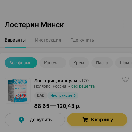
Лостерин Минск
Варианты
Инструкция
Где купить
Все формы
Капсулы
Крем
Паста
Шамп
Лостерин, капсулы
×
120
Полярис
, Россия
•
без рецепта
БАД
Инструкция
88,65 — 120,43 р.
Где купить
В корзину