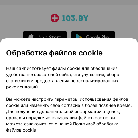
Обработка файлов cookie
О проекте
Новости проекта
Наш сайт использует файлы cookie для обеспечения
удобства пользователей сайта, его улучшения, сбора
Размещение рекламы
Медицинский маркетинг
статистики и предоставления персонализированных
Публичный договор
Доставка
рекомендаций.
Пользовательское соглашение
Вы можете настроить параметры использования файлов
Способы оплаты
Вакансии
Партнеры
cookie или изменить свое согласие в более позднее время.
Написать руководителю 103.by
Для получения дополнительной информации о целях,
сроках и порядке использования файлов cookie вы
Написать в поддержку
можете ознакомиться с нашей
Политикой обработки
Персональные настройки Cookie
файлов cookie
Обработка персональных данных