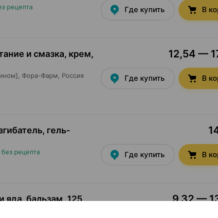
ез рецепта
Где купить
В к
12,54 — 1
ание и смазка, крем
,
ином],
Фора-Фарм
, Россия
Где купить
В к
1
гибатель, гель-
•
без рецепта
Где купить
В к
9,32 — 13
 яда, бальзам
,
125