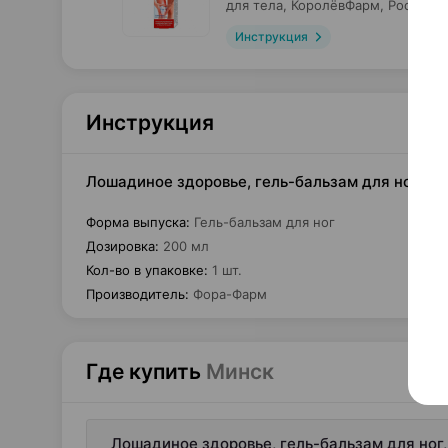
для тела,
КоролёвФарм
, Россия
Инструкция
Инструкция
Лошадиное здоровье, гель-бальзам для ног, 20
Форма выпуска
:
Гель-бальзам для ног
Дозировка
:
200 мл
Кол-во в упаковке
:
1 шт.
Производитель
:
Фора-Фарм
Где купить
Минск
Лошадиное здоровье, гель-бальзам для ног,