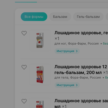
Все формы
Бальзам
Гель-бальзам
Лошадиное здоровье, г
×
1
для ног,
Фора-Фарм
, Россия
•
бе
Инструкция
Лошадиное здоровье 12 
гель-бальзам
,
200 мл
×
1
для тела,
Фора-Фарм
, Россия
•
б
Инструкция
Лошадиное здоровье за
мл
×
1