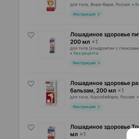
для тела,
Фора-Фарм
, Россия
•
б
Инструкция
Лошадиное здоровье пит
200 мл
×
1
для тела [хондроитин с глюкозам
•
без рецепта
Инструкция
Лошадиное здоровье раз
бальзам
,
200 мл
×
1
для тела,
КоролёвФарм
, Россия
Инструкция
Лошадиное здоровье Три
мл
×
1