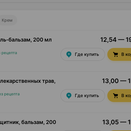
Крем
12,54 — 19
ель-бальзам
,
200 мл
з рецепта
Где купить
В к
13,00 — 1
лекарственных трав,
ез рецепта
Где купить
В к
13,05 — 1
щитник, бальзам
,
200