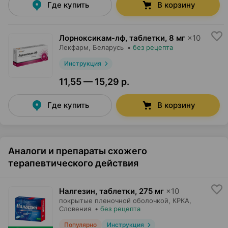
Где купить
В корзину
Лорноксикам-лф, таблетки
,
8 мг
×
10
Лекфарм
, Беларусь
•
без рецепта
Инструкция
11,55 — 15,29 р.
Где купить
В корзину
Аналоги и препараты схожего
терапевтического действия
Налгезин, таблетки
,
275 мг
×
10
покрытые пленочной оболочкой,
КРКА
,
Словения
•
без рецепта
Популярно
Инструкция