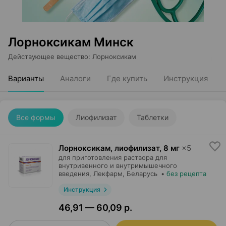
Лорноксикам Минск
Действующее вещество
:
Лорноксикам
Варианты
Аналоги
Где купить
Инструкция
Все формы
Лиофилизат
Таблетки
Лорноксикам, лиофилизат
,
8 мг
×
5
для приготовления раствора для
внутривенного и внутримышечного
введения,
Лекфарм
, Беларусь
•
без рецепта
Инструкция
46,91 — 60,09 р.