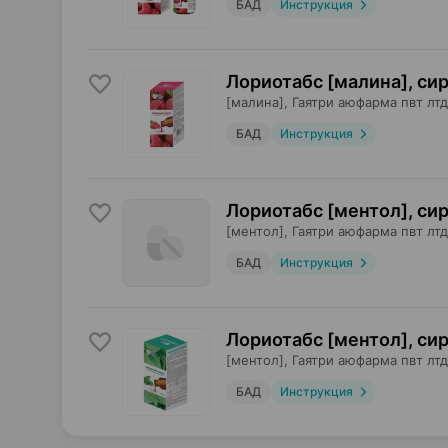
БАД
Инструкция
Лориотабс [малина], си
[малина],
Гаятри аюфарма пвт лтд
БАД
Инструкция
Лориотабс [ментол], си
[ментол],
Гаятри аюфарма пвт лтд
БАД
Инструкция
Лориотабс [ментол], си
[ментол],
Гаятри аюфарма пвт лтд
БАД
Инструкция