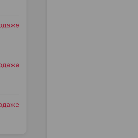
родаже
родаже
родаже