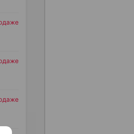
родаже
родаже
родаже