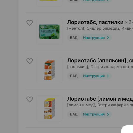
Лориотабс, пастилки
×
2
[ментол],
Сидлер ремедиз
, Инди
БАД
Инструкция
Лориотабс [апельсин], 
[апельсин],
Гаятри аюфарма пвт л
БАД
Инструкция
Лориотабс [лимон и мед
[лимон и мед],
Гаятри аюфарма п
БАД
Инструкция