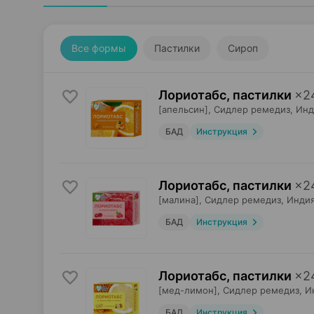
Все формы
Пастилки
Сироп
Лориотабс, пастилки
×
2
[апельсин],
Сидлер ремедиз
, Ин
БАД
Инструкция
Лориотабс, пастилки
×
2
[малина],
Сидлер ремедиз
, Инди
БАД
Инструкция
Лориотабс, пастилки
×
2
[мед-лимон],
Сидлер ремедиз
, И
БАД
Инструкция