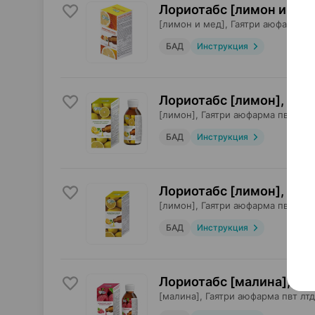
Лориотабс [лимон и мед
[лимон и мед],
Гаятри аюфарма п
БАД
Инструкция
Лориотабс [лимон], сир
[лимон],
Гаятри аюфарма пвт лтд
БАД
Инструкция
Лориотабс [лимон], сир
[лимон],
Гаятри аюфарма пвт лтд
БАД
Инструкция
Лориотабс [малина], си
[малина],
Гаятри аюфарма пвт лтд