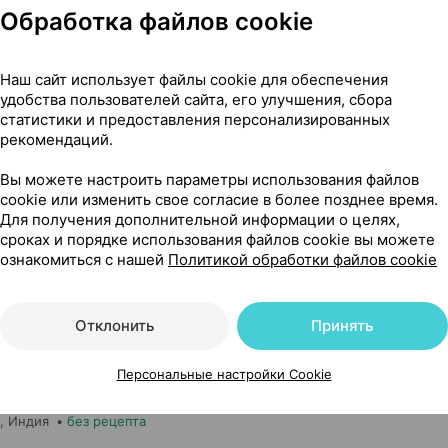
Нет в п
], сироп
,
150 мл
×
1
Обработка файлов cookie
вт лтд
, Индия
•
без рецепта
Наш сайт использует файлы cookie для обеспечения
удобства пользователей сайта, его улучшения, сбора
статистики и предоставления персонализированных
рекомендаций.
Нет в п
оп
,
100 мл
×
1
, Индия
•
без рецепта
Вы можете настроить параметры использования файлов
cookie или изменить свое согласие в более позднее время.
Для получения дополнительной информации о целях,
сроках и порядке использования файлов cookie вы можете
ознакомиться с нашей
Политикой обработки файлов cookie
Нет в п
оп
,
150 мл
×
1
, Индия
•
без рецепта
Отклонить
Принять
Персональные настройки Cookie
Нет в п
роп
,
100 мл
×
1
, Индия
•
без рецепта