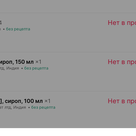
Нет в п
4
я
•
без рецепта
Нет в п
сироп
,
150 мл
×
1
тд
, Индия
•
без рецепта
Нет в п
], сироп
,
100 мл
×
1
вт лтд
, Индия
•
без рецепта