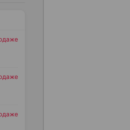
родаже
родаже
родаже