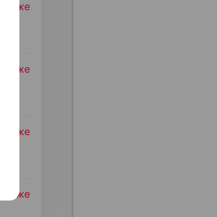
родаже
родаже
родаже
родаже