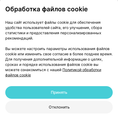
Обработка файлов cookie
О проекте
Новости проекта
Наш сайт использует файлы cookie для обеспечения
удобства пользователей сайта, его улучшения, сбора
Размещение рекламы
Медицинский маркетинг
статистики и предоставления персонализированных
Публичный договор
Доставка
рекомендаций.
Пользовательское соглашение
Вы можете настроить параметры использования файлов
Способы оплаты
Вакансии
Партнеры
cookie или изменить свое согласие в более позднее время.
Написать руководителю 103.by
Для получения дополнительной информации о целях,
сроках и порядке использования файлов cookie вы
Написать в поддержку
можете ознакомиться с нашей
Политикой обработки
Персональные настройки Cookie
файлов cookie
Обработка персональных данных
Принять
© 2026 ООО «Артокс Лаб», УНП 191700409 | 220012, Республика Беларусь,
г. Минск, улица Толбухина, 2, пом. 16 | help@103.by
|
Служба поддержки
+375 291212755
Отклонить