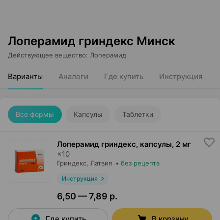
Лоперамид гриндекс Минск
Действующее вещество
:
Лоперамид
Варианты
Аналоги
Где купить
Инструкция
Все формы
Капсулы
Таблетки
Лоперамид гриндекс, капсулы
,
2 мг
×
10
Гриндекс
, Латвия
•
без рецепта
Инструкция
6,50 — 7,89 р.
Где купить
В корзину