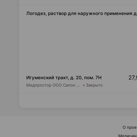
Логодез, раствор для наружного применения д
27,
Игуменский тракт, д. 20, пом. 7Н
Медпростор ООО Салон медтехники и ортопедии №4
Закрыто
О прое
Медицин