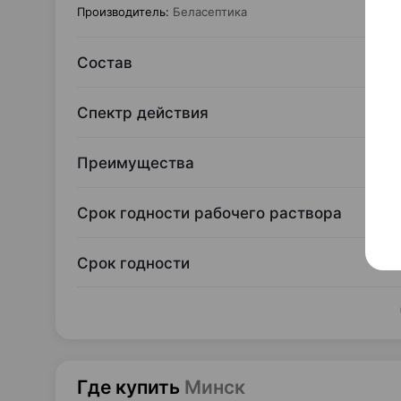
Производитель
:
Беласептика
Состав
Спектр действия
Преимущества
Срок годности рабочего раствора
Срок годности
Где купить
Минск