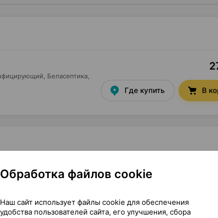
2
инфицирующий,
Беласептика
,
Где купить
В к
езинфицирующий, 1 л ×1, Беласептика Беларусь
Обработка файлов cookie
дезинфицирующий
Наш сайт использует файлы cookie для обеспечения
удобства пользователей сайта, его улучшения, сбора