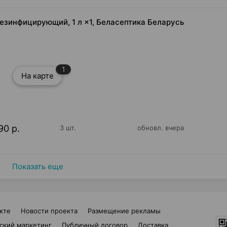
езинфицирующий, 1 л ×1, Беласептика Беларусь
1
На карте
90 р.
3 шт.
обновл. вчера
Показать еще
кте
Новости проекта
Размещение рекламы
ский маркетинг
Публичный договор
Доставка