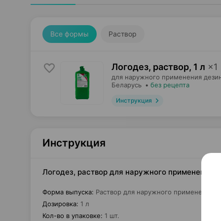
Все формы
Раствор
Логодез, раствор
,
1 л
×
1
для наружного применения дез
Беларусь
•
без рецепта
Инструкция
Инструкция
Логодез, раствор для наружного применения д
Форма выпуска
:
Раствор для наружного применения 
Дозировка
:
1 л
Кол-во в упаковке
:
1 шт.