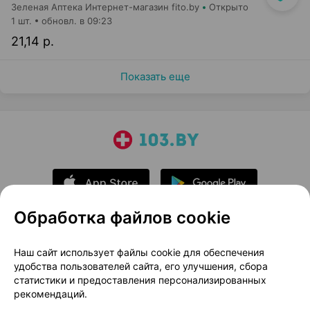
Зеленая Аптека Интернет-магазин fito.by
Открыто
1 шт.
обновл. в 09:23
21,14 р.
Показать еще
Обработка файлов cookie
О проекте
Новости проекта
Наш сайт использует файлы cookie для обеспечения
удобства пользователей сайта, его улучшения, сбора
Размещение рекламы
Медицинский маркетинг
статистики и предоставления персонализированных
Публичный договор
Доставка
рекомендаций.
Пользовательское соглашение