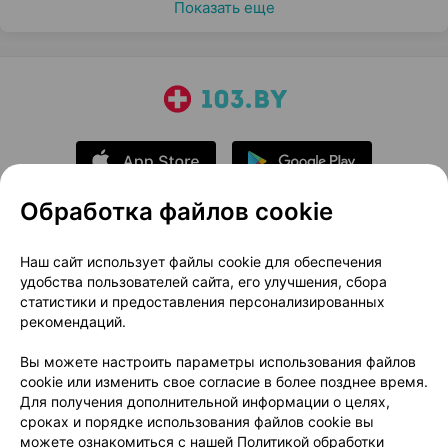
Показать еще
Обработка файлов cookie
О проекте
Новости проекта
Наш сайт использует файлы cookie для обеспечения
удобства пользователей сайта, его улучшения, сбора
Размещение рекламы
Медицинский маркетинг
статистики и предоставления персонализированных
Публичный договор
Доставка
рекомендаций.
Пользовательское соглашение
Вы можете настроить параметры использования файлов
Способы оплаты
Вакансии
Партнеры
cookie или изменить свое согласие в более позднее время.
Написать руководителю 103.by
Для получения дополнительной информации о целях,
сроках и порядке использования файлов cookie вы
Написать в поддержку
можете ознакомиться с нашей
Политикой обработки