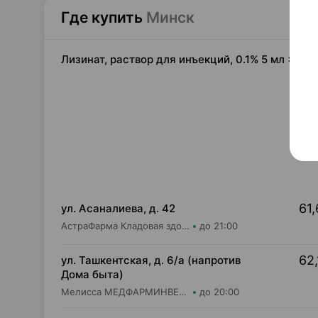
Где купить
Минск
Лизинат, раствор для инъекций, 0.1% 5 мл ×10
61,
ул. Асаналиева, д. 42
АстраФарма Кладовая здоровья ООО Аптека №10
до 21:00
62,
ул. Ташкентская, д. 6/а (напротив
Дома быта)
Мелисса МЕДФАРМИНВЕСТ УП Аптека №2
до 20:00