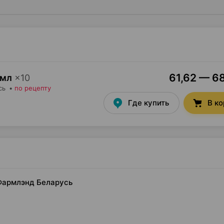
61,62 — 68
 мл
×
10
сь
•
по рецепту
Где купить
В к
, Фармлэнд Беларусь