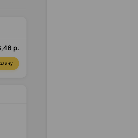
,46 р.
орзину