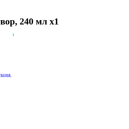
вор, 240 мл
x1
укция