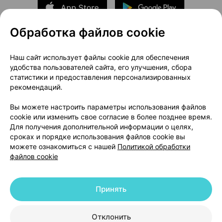
Обработка файлов cookie
О проекте
Новости проекта
Наш сайт использует файлы cookie для обеспечения
удобства пользователей сайта, его улучшения, сбора
Размещение рекламы
Медицинский маркетинг
статистики и предоставления персонализированных
Публичный договор
Доставка
рекомендаций.
Пользовательское соглашение
Вы можете настроить параметры использования файлов
Способы оплаты
Вакансии
Партнеры
cookie или изменить свое согласие в более позднее время.
Написать руководителю 103.by
Для получения дополнительной информации о целях,
сроках и порядке использования файлов cookie вы
Написать в поддержку
можете ознакомиться с нашей
Политикой обработки
Персональные настройки Cookie
файлов cookie
Обработка персональных данных
Принять
© 2026 ООО «Артокс Лаб», УНП 191700409 | 220012, Республика Беларусь,
г. Минск, улица Толбухина, 2, пом. 16 | help@103.by
|
Служба поддержки
+375 291212755
Отклонить