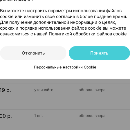
 Лиси Исландия
Вы можете настроить параметры использования файлов
cookie или изменить свое согласие в более позднее время.
Для получения дополнительной информации о целях,
сроках и порядке использования файлов cookie вы можете
ознакомиться с нашей
Политикой обработки файлов cookie
186
На карте
Отклонить
Принять
Персональные настройки Cookie
,99 р.
1 шт.
обновл. в 00:01
19 р.
уточняйте
обновл. вчера
00 р.
1 шт.
обновл. вчера