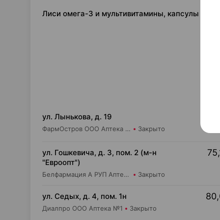
Лиси омега-3 и мультивитамины, капсулы ×64,
121
ул. Лынькова, д. 19
ФармОстров ООО Аптека №7 на Лынькова
Закрыто
75,
ул. Гошкевича, д. 3, пом. 2 (м-н
"Евроопт")
Белфармация А РУП Аптека №5
Закрыто
80,
ул. Седых, д. 4, пом. 1н
Диалпро ООО Аптека №1
Закрыто