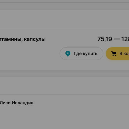
75,19 — 12
итамины, капсулы
Где купить
В к
 Лиси Исландия