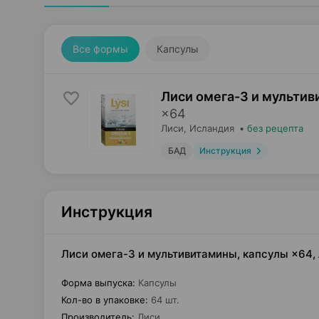
Все формы
Капсулы
Лиси омега-3 и мультив
×
64
Лиси
, Исландия
•
без рецепта
БАД
Инструкция
Инструкция
Лиси омега-3 и мультивитамины, капсулы ×64,
Форма выпуска
:
Капсулы
Кол-во в упаковке
:
64 шт.
Производитель
:
Лиси