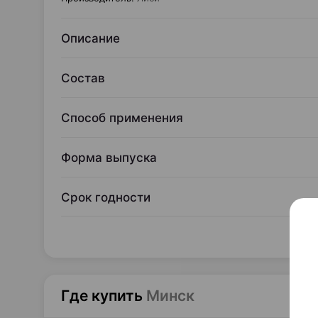
Описание
Состав
Способ применения
Форма выпуска
Срок годности
Где купить
Минск