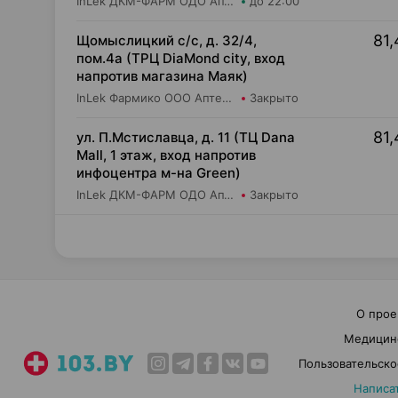
InLek ДКМ-ФАРМ ОДО Аптека №34
до 22:00
81,
Щомыслицкий с/с, д. 32/4,
пом.4а (ТРЦ DiaMond city, вход
напротив магазина Маяк)
InLek Фармико ООО Аптека №36
Закрыто
81,
ул. П.Мстиславца, д. 11 (ТЦ Dana
Mall, 1 этаж, вход напротив
инфоцентра м-на Green)
InLek ДКМ-ФАРМ ОДО Аптека №38
Закрыто
О прое
Медицин
Пользовательско
Написа