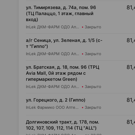
81,
ул. Тимирязева, д. 74а, пом. 96
(ТЦ Палаццо, 1 этаж, главный
вход)
InLek ДКМ-ФАРМ ОДО Аптека №49
Закрыто
81,
а/г Сеница, ул. Зеленая, д. 1/5 (с-
т "Гиппо")
InLek ДКМ-ФАРМ ОДО Аптека №36
Закрыто
81,
ул. Братская, д. 18, пом. 96 (ТРЦ
Avia Mall, 0й этаж рядом с
гипермаркетом Green)
InLek ДКМ-ФАРМ ОДО Аптека №47
Закрыто
81,
ул. Горецкого, д. 2 (Гиппо)
InLek Фармико ООО Аптека №22
Закрыто
81,
Долгиновский тракт, д. 178, пом.
102, 107, 109, 112, 114 (ТЦ "ALL")