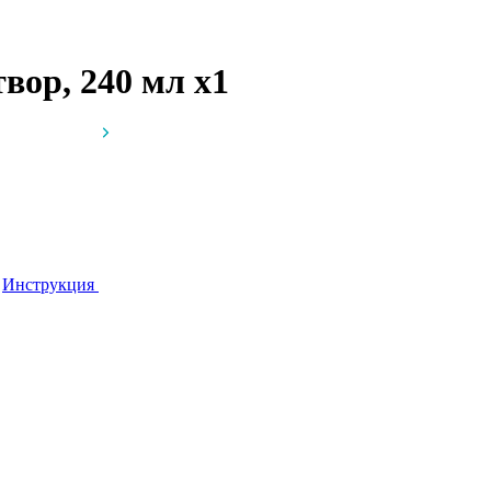
твор, 240 мл
x1
я
Инструкция