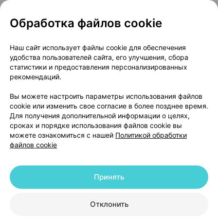
Обработка файлов cookie
О проекте
Новости проекта
Наш сайт использует файлы cookie для обеспечения
удобства пользователей сайта, его улучшения, сбора
Размещение рекламы
Медицинский маркетинг
статистики и предоставления персонализированных
Публичный договор
Доставка
рекомендаций.
Пользовательское соглашение
Вы можете настроить параметры использования файлов
Способы оплаты
Вакансии
Партнеры
cookie или изменить свое согласие в более позднее время.
Написать руководителю 103.by
Для получения дополнительной информации о целях,
сроках и порядке использования файлов cookie вы
Написать в поддержку
можете ознакомиться с нашей
Политикой обработки
Персональные настройки Cookie
файлов cookie
Обработка персональных данных
Принять
© 2026 ООО «Артокс Лаб», УНП 191700409 | 220012, Республика Беларусь,
г. Минск, улица Толбухина, 2, пом. 16 | help@103.by
|
Служба поддержки
+375 291212755
Отклонить