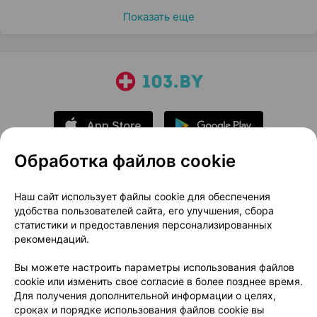
Показать еще
Обработка файлов cookie
О проекте
Новости проекта
Наш сайт использует файлы cookie для обеспечения
удобства пользователей сайта, его улучшения, сбора
Размещение рекламы
Медицинский маркетинг
статистики и предоставления персонализированных
Публичный договор
Доставка
рекомендаций.
Пользовательское соглашение
Вы можете настроить параметры использования файлов
Способы оплаты
Вакансии
Партнеры
cookie или изменить свое согласие в более позднее время.
Написать руководителю 103.by
Для получения дополнительной информации о целях,
сроках и порядке использования файлов cookie вы
Написать в поддержку