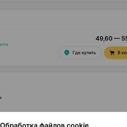
49,60 — 55
цепта
Где купить
В к
я
Обработка файлов cookie