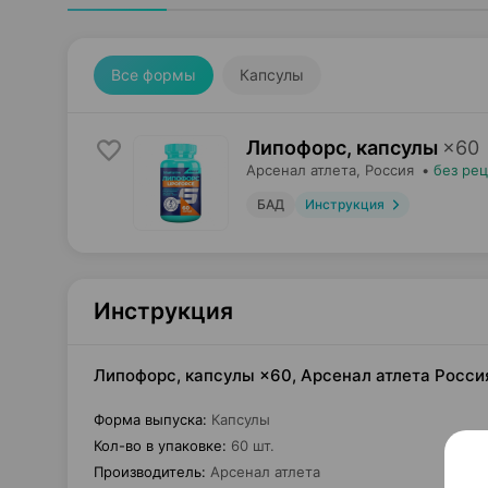
Все формы
Капсулы
Липофорс, капсулы
×
60
Арсенал атлета
, Россия
•
без ре
БАД
Инструкция
Инструкция
Липофорс, капсулы ×60, Арсенал атлета Росси
Форма выпуска
:
Капсулы
Кол-во в упаковке
:
60 шт.
Производитель
:
Арсенал атлета