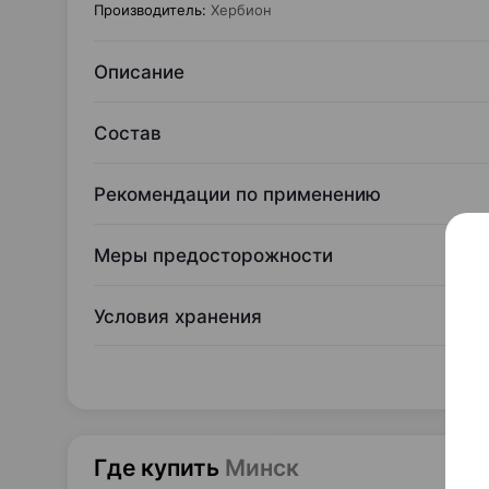
Производитель
:
Хербион
Описание
Состав
Рекомендации по применению
Меры предосторожности
Условия хранения
Где купить
Минск