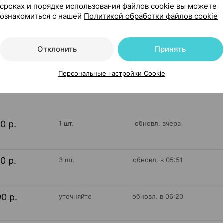
сроках и порядке использования файлов cookie вы можете
ознакомиться с нашей
Политикой обработки файлов cookie
ния, 25 г ×1, Хербион Пакистан
Отклонить
Принять
66
На карте
Персональные настройки Cookie
00 р.
1 шт.
обновл. вчера
10 р.
3 шт.
обновл. в 05:51
90 р.
уточняйте
обновл. в 06:20