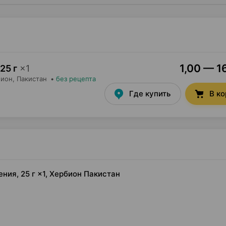
1,00 — 1
25 г
×
1
бион
, Пакистан
•
без рецепта
Где купить
В к
ния, 25 г ×1, Хербион Пакистан