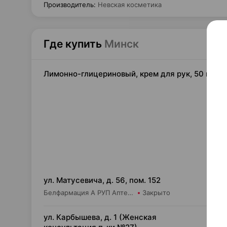
Производитель
:
Невская косметика
Где купить
Минск
Лимонно-глицериновый, крем для рук, 50 мл ×1
3,
ул. Матусевича, д. 56, пом. 152
Белфармация А РУП Аптека №68
Закрыто
3,
ул. Карбышева, д. 1 (Женская