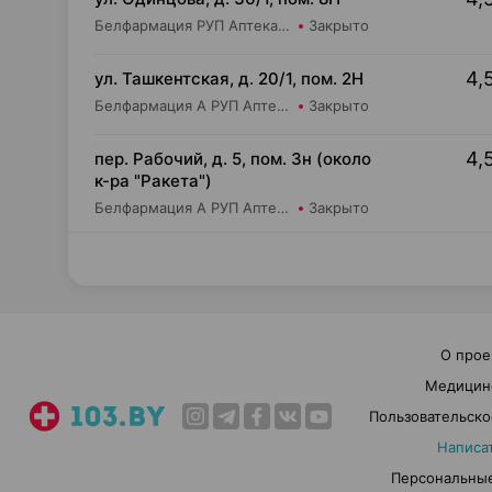
Белфармация РУП Аптека №91
Закрыто
4,
ул. Ташкентская, д. 20/1, пом. 2Н
Белфармация А РУП Аптека №45
Закрыто
4,
пер. Рабочий, д. 5, пом. 3н (около
к-ра "Ракета")
Белфармация А РУП Аптека №23
Закрыто
О прое
Медицин
Пользовательско
Написа
Персональные