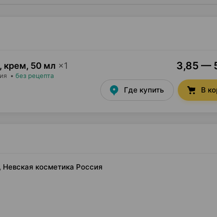
3,85 — 5
, крем
,
50 мл
×
1
сия
•
без рецепта
Где купить
В к
, Невская косметика Россия