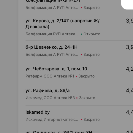
консультация п-ки №27)
Белфармация А РУП Аптека №55
Закрыто
3,
ул. Кирова, д. 2/147 (напротив Ж/
Д вокзала)
Белфармация РУП Аптека №19 (дежурная)
Открыто
3,
б-р Шевченко, д. 24-1Н
Белфармация А РУП Аптека №36
Закрыто
4,
ул. Чеботарева, д. 1, пом. 10
Ретфарм ООО Аптека №1
Закрыто
4,
ул. Рафиева, д. 88/а
Искамед ООО Аптека №3
Закрыто
4,
iskamed.by
Искамед Интернет-аптека Iskamed.by
Закрыто
4,
ул. Одинцова, д. 36/1, пом. 8Н