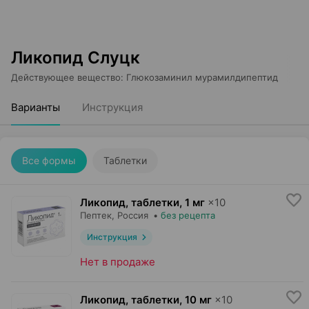
Ликопид Слуцк
Действующее вещество
:
Глюкозаминил мурамилдипептид
Варианты
Инструкция
Все формы
Таблетки
Ликопид, таблетки
,
1 мг
×
10
Пептек
, Россия
•
без рецепта
Инструкция
Нет в продаже
Ликопид, таблетки
,
10 мг
×
10