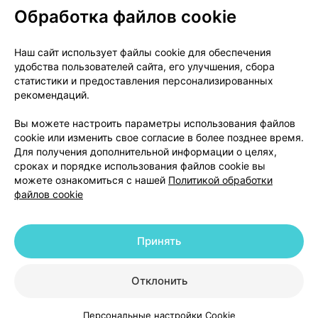
Обработка файлов cookie
О проекте
Новости проекта
Наш сайт использует файлы cookie для обеспечения
удобства пользователей сайта, его улучшения, сбора
Размещение рекламы
Медицинский маркетинг
статистики и предоставления персонализированных
Публичный договор
Доставка
рекомендаций.
Пользовательское соглашение
Вы можете настроить параметры использования файлов
Способы оплаты
Вакансии
Партнеры
cookie или изменить свое согласие в более позднее время.
Написать руководителю 103.by
Для получения дополнительной информации о целях,
сроках и порядке использования файлов cookie вы
Написать в поддержку
можете ознакомиться с нашей
Политикой обработки
Персональные настройки Cookie
файлов cookie
Обработка персональных данных
Принять
© 2026 ООО «Артокс Лаб», УНП 191700409 | 220012, Республика Беларусь,
г. Минск, улица Толбухина, 2, пом. 16 | help@103.by
|
Служба поддержки
+375 291212755
Отклонить
Персональные настройки Cookie