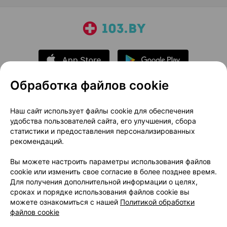
Обработка файлов cookie
О проекте
Новости проекта
Наш сайт использует файлы cookie для обеспечения
удобства пользователей сайта, его улучшения, сбора
Размещение рекламы
Медицинский маркетинг
статистики и предоставления персонализированных
Публичный договор
Доставка
рекомендаций.
Пользовательское соглашение
Вы можете настроить параметры использования файлов
Способы оплаты
Вакансии
Партнеры
cookie или изменить свое согласие в более позднее время.
Написать руководителю 103.by
Для получения дополнительной информации о целях,
сроках и порядке использования файлов cookie вы
Написать в поддержку
можете ознакомиться с нашей
Политикой обработки
Персональные настройки Cookie
файлов cookie
Обработка персональных данных