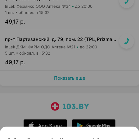
InLek Фармико ООО Аптека №34
до 20:00
1 шт.
обновл. в 15:32
49,17 р.
пр-т Партизанский, д. 79, пом. 22 (ТРЦ Prizma, подземный этаж вход возле м-на Мила)
InLek ДКМ-ФАРМ ОДО Аптека №21
до 22:00
5 шт.
обновл. в 15:32
49,17 р.
Показать еще