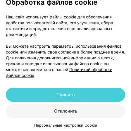
Обработка файлов cookie
О проекте
Новости проекта
Наш сайт использует файлы cookie для обеспечения
удобства пользователей сайта, его улучшения, сбора
Размещение рекламы
Медицинский маркетинг
статистики и предоставления персонализированных
Публичный договор
Доставка
рекомендаций.
Пользовательское соглашение
Вы можете настроить параметры использования файлов
Способы оплаты
Вакансии
Партнеры
cookie или изменить свое согласие в более позднее время.
Написать руководителю 103.by
Для получения дополнительной информации о целях,
сроках и порядке использования файлов cookie вы
Написать в поддержку
можете ознакомиться с нашей
Политикой обработки
Персональные настройки Cookie
файлов cookie
Обработка персональных данных
Принять
© 2026 ООО «Артокс Лаб», УНП 191700409 | 220012, Республика Беларусь,
г. Минск, улица Толбухина, 2, пом. 16 | help@103.by
|
Служба поддержки
+375 291212755
Отклонить
Персональные настройки Cookie
Каталог
Корзина
Избранное
Профиль