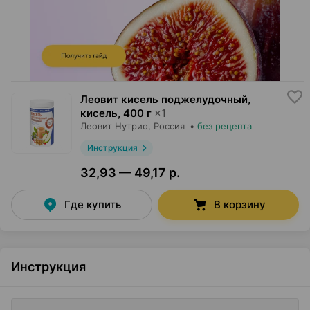
Леовит кисель поджелудочный,
кисель
,
400 г
×
1
Леовит Нутрио
, Россия
•
без рецепта
Инструкция
32,93 — 49,17 р.
Где купить
В корзину
Инструкция