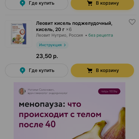
Где купить
В корзину
Леовит кисель поджелудочный,
кисель
,
20 г
×
6
Леовит Нутрио
, Россия
•
без рецепта
Инструкция
23,50 р.
Где купить
В корзину