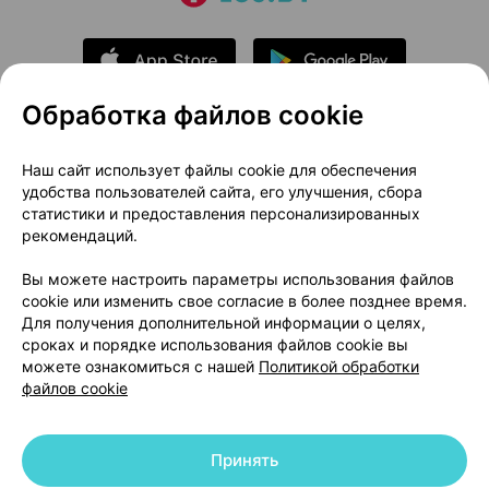
Обработка файлов cookie
О проекте
Новости проекта
Наш сайт использует файлы cookie для обеспечения
удобства пользователей сайта, его улучшения, сбора
Размещение рекламы
Медицинский маркетинг
статистики и предоставления персонализированных
Публичный договор
Доставка
рекомендаций.
Пользовательское соглашение
Вы можете настроить параметры использования файлов
Способы оплаты
Вакансии
Партнеры
cookie или изменить свое согласие в более позднее время.
Написать руководителю 103.by
Для получения дополнительной информации о целях,
сроках и порядке использования файлов cookie вы
Написать в поддержку
можете ознакомиться с нашей
Политикой обработки
Персональные настройки Cookie
файлов cookie
Обработка персональных данных
Принять
© 2026 ООО «Артокс Лаб», УНП 191700409 | 220012, Республика Беларусь,