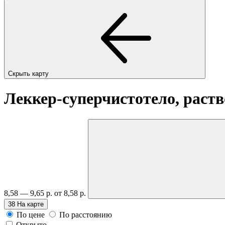
Скрыть карту
Леккер-суперчистотело, раств
8,58 — 9,65 р.
от 8,58 р.
38
На карте
По цене
По расстоянию
Открыто