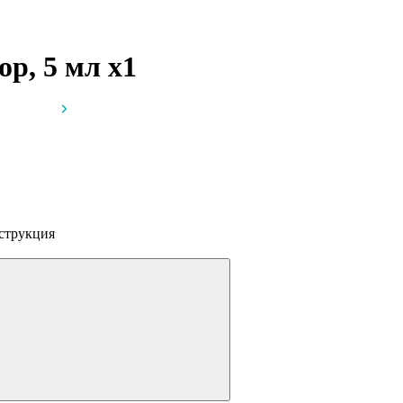
ор, 5 мл
x1
струкция