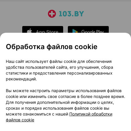
Обработка файлов cookie
О проекте
Новости проекта
Наш сайт использует файлы cookie для обеспечения
удобства пользователей сайта, его улучшения, сбора
Размещение рекламы
Медицинский маркетинг
статистики и предоставления персонализированных
Публичный договор
Доставка
рекомендаций.
Пользовательское соглашение
Вы можете настроить параметры использования файлов
Способы оплаты
Вакансии
Партнеры
cookie или изменить свое согласие в более позднее время.
Написать руководителю 103.by
Для получения дополнительной информации о целях,
сроках и порядке использования файлов cookie вы
Написать в поддержку
можете ознакомиться с нашей
Политикой обработки
Персональные настройки Cookie
файлов cookie
Обработка персональных данных