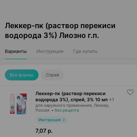
Леккер-пк (раствор перекиси
водорода 3%) Лиозно г.п.
Варианты
Инструкция
Где купить
Все формы
Спрей
Леккер-пк (раствор перекиси
водорода 3%), спрей
,
3% 10 мл
×
1
для наружного применения,
Леккер
,
Россия
•
без рецепта
Инструкция
7,07 р.