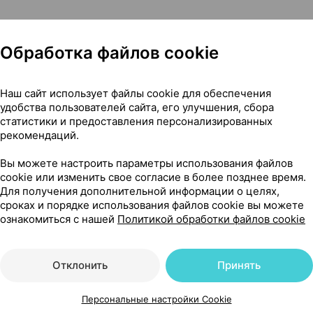
4,90 — 6
0
Обработка файлов cookie
ие,
Материа Медика
, Россия
Где купить
В к
Наш сайт использует файлы cookie для обеспечения
удобства пользователей сайта, его улучшения, сбора
статистики и предоставления персонализированных
рекомендаций.
4,90 — 
0 мг
×
50
арусь
•
без рецепта
Вы можете настроить параметры использования файлов
Где купить
В к
cookie или изменить свое согласие в более позднее время.
Для получения дополнительной информации о целях,
сроках и порядке использования файлов cookie вы можете
ознакомиться с нашей
Политикой обработки файлов cookie
7,42 — 1
мг
×
10
рватия
•
без рецепта
Отклонить
Принять
Где купить
В к
Персональные настройки Cookie