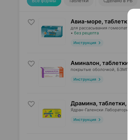
Все формы
Таблетки
Сделано в РБ
Авиа-море, таблетки
×
2
для рассасывания гомеопатическ
•
без рецепта
Инструкция
Аминалон, таблетки
,
25
покрытые оболочкой,
БЗМП
, Бел
Инструкция
Драмина, таблетки
,
50 
Ядран-Галенски Лабораторий
, Хо
Инструкция