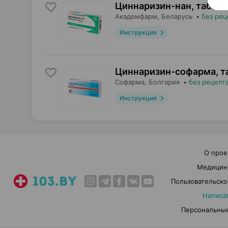
Циннаризин-нан, табле
Академфарм
, Беларусь
•
без рец
Инструкция
Циннаризин-софарма, т
Софарма
, Болгария
•
без рецепт
Инструкция
О прое
Медицин
Пользовательско
Написа
Персональные