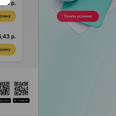
5,34 р.
орзину
,43 р.
орзину