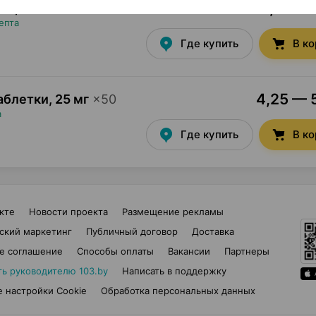
4,10 — 
тки
,
25 мг
×
50
епта
Где купить
В к
4,25 — 5
аблетки
,
25 мг
×
50
а
Где купить
В к
кте
Новости проекта
Размещение рекламы
ский маркетинг
Публичный договор
Доставка
е соглашение
Способы оплаты
Вакансии
Партнеры
ть руководителю 103.by
Написать в поддержку
 настройки Cookie
Обработка персональных данных